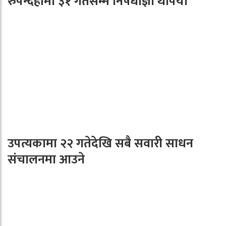
रुपन्देहीमा ३१ गतेसम्म निषेधाज्ञा थपियो
उपत्यकामा २२ गतेदेखि सबै सवारी साधन
संचालनमा आउने