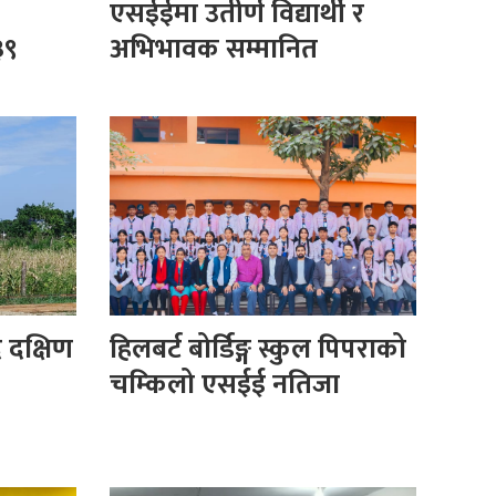
एसईईमा उतीर्ण विद्यार्थी र
३९
अभिभावक सम्मानित
 दक्षिण
हिलबर्ट बोर्डिङ्ग स्कुल पिपराको
चम्किलो एसईई नतिजा