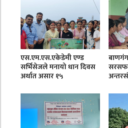
एस.एम.एस.एकेडेमी एण्ड
बाणगंग
सर्भिसेजले मनायो धान दिवस
सरसफा
अर्थात असार १५
अन्तरस