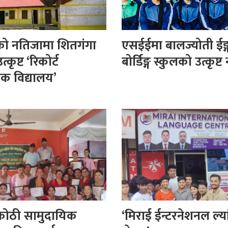
ो नतिजामा शितगंगा
एसईईमा बालज्योती ईङ
्कृष्ट ‘रिकोर्ट
बोर्डिङ्ग स्कुलको उत्कृष्
िक विद्यालय’
कोठी सामुदायिक
‘मिराई ईन्टरनेशनल ल्यां