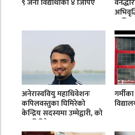
९ जना विद्यार्थीको ४ जिपिए
वनद्धा
अभिवृद्
तालिम प
अनेरास्ववियु महाधिवेशनः
गर्मीक
कपिलवस्तुका घिमिरेको
विद्या
केन्द्रिय सदस्यमा उम्मेद्वारी, को
हुन् घिमिरे ?