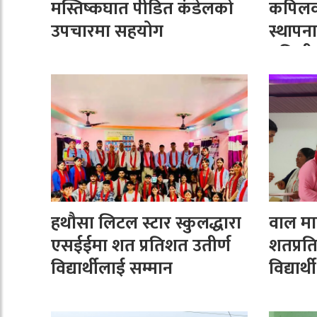
मस्तिष्कघात पीडित कंडेलको
कपिलवस्
उपचारमा सहयोग
स्थापना
गतिशील 
हथौसा लिटल स्टार स्कुलद्धारा
वाल मा
एसईईमा शत प्रतिशत उतीर्ण
शतप्रत
विद्यार्थीलाई सम्मान
विद्या
सम्मान