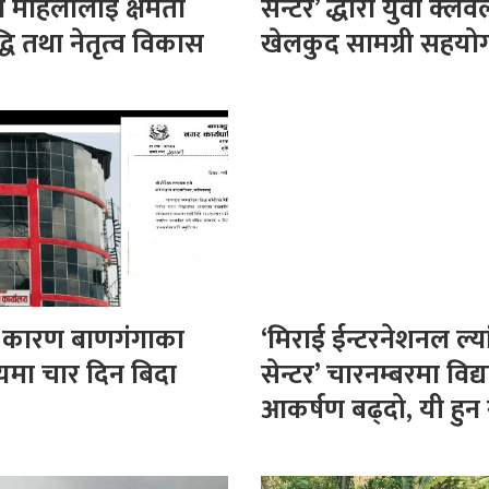
रा महिलालाई क्षमता
सेन्टर’ द्धारा युवा क्ल
धि तथा नेतृत्व विकास
खेलकुद सामग्री सहयो
्रदान
ा कारण बाणगंगाका
‘मिराई ईन्टरनेशनल ल्यां
लयमा चार दिन बिदा
सेन्टर’ चारनम्बरमा विद्य
आकर्षण बढ्दो, यी हुन