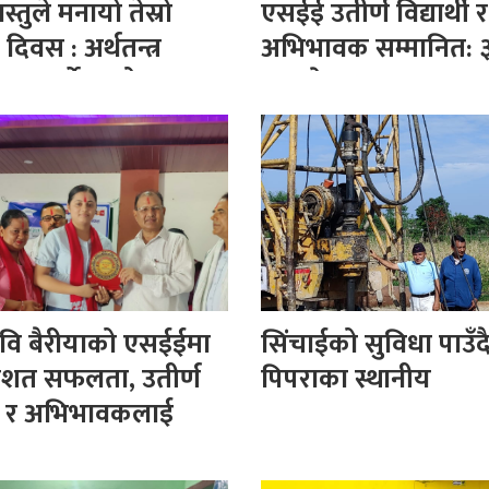
तुले मनायो तेस्रो
एसईई उतीर्ण विद्यार्थी र
 दिवस : अर्थतन्त्र
अभिभावक सम्मानित: 
हुनुपर्नेमा जोड
जनाले ल्याए ‘ए प्लस’
वि बैरीयाको एसईईमा
सिंचाईको सुविधा पाउँदै
िशत सफलता, उतीर्ण
पिपराका स्थानीय
र्थी र अभिभावकलाई